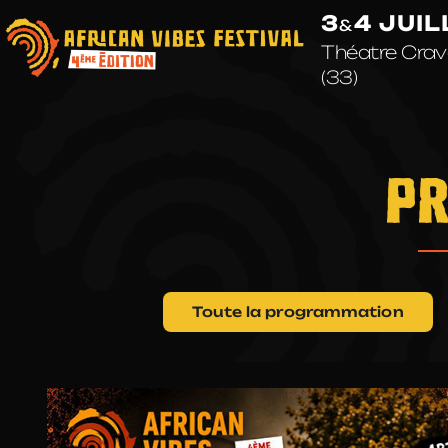
Passer
3
4 JUI
&
Théatre Crave
au
(33)
contenu
PR
Toute la programmation