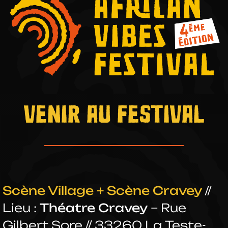
VENIR AU FESTIVAL
Scène Village + Scène Cravey
//
Lieu :
Théatre Cravey
– Rue
Gilbert Sore // 33260 La Teste-