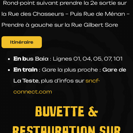
Rond-point suivant prendre la
2e
sortie sur
la
Rue des Chasseurs – Puis Rue de Ménan –
Prendre
à gauche
sur la
Rue Gilbert Sore
Itinéraire
En b
us Baia
: Lignes 01, 04, 05, 07, 101
En train
: Gare la plus proche :
Gare de
La Teste
, plus d’infos sur
sncf-
connect.com
BUVETTE &
RESTAURATION SUR