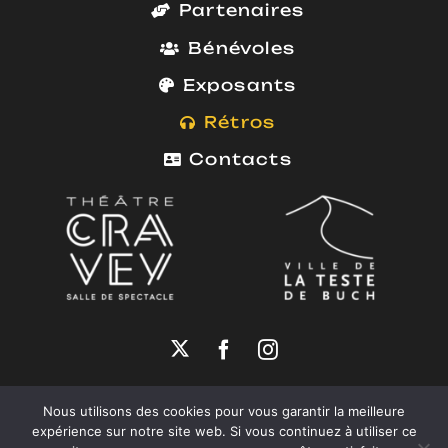
Partenaires
Bénévoles
Exposants
Rétros
Contacts
African Vibes Festival ©
2026
Nous utilisons des cookies pour vous garantir la meilleure
Mentions Légales
|
Politique de Confidentialité
expérience sur notre site web. Si vous continuez à utiliser ce
Réalisation :
Reg Agency